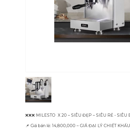
❌❌❌ MILESTO X 20 – SIÊU ĐẸP – SIÊU RẺ - SIÊU
📌 Giá bán lẻ: 14,800,000 – GIÁ ĐẠI LÝ CHIẾT KHẤ