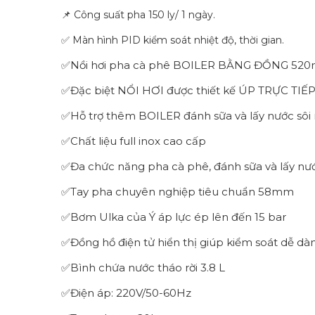
📌 Công suất pha 150 ly/ 1 ngày.
✅ Màn hình PID kiểm soát nhiệt độ, thời gian.
✅Nồi hơi pha cà phê BOILER BẰNG ĐỒNG 520ml t
✅Đặc biệt NỔI HƠI được thiết kế ÚP TRỰC TIẾP
✅Hỗ trợ thêm BOILER đánh sữa và lấy nước sôi r
✅Chất liệu full inox cao cấp
✅Đa chức năng pha cà phê, đánh sữa và lấy nướ
✅Tay pha chuyên nghiệp tiêu chuẩn 58mm
✅Bơm Ulka của Ý áp lực ép lên đến 15 bar
✅Đồng hồ điện tử hiển thị giúp kiểm soát dễ dàn
✅Bình chứa nước tháo rời 3.8 L
✅Điện áp: 220V/50-60Hz