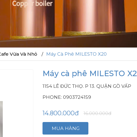
afe Vừa Và Nhỏ
Máy Cà Phê MILESTO X20
Máy cà phê MILESTO X
1154 LÊ ĐỨC THỌ. P 13. QUẬN GÒ VẤP
PHONE: 0903724159
14.800.000đ
16.000.000đ
MUA HÀNG