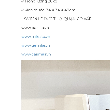
✅Trọng lượng 20kg
✅Kich thước: 34 X 34 X 48cm
➖Số 1154 LÊ ĐỨC THỌ, QUẬN GÒ VẤP
www.barista.vn
www.milesto.vn
www.gemilai.vn
www.carimali.vn