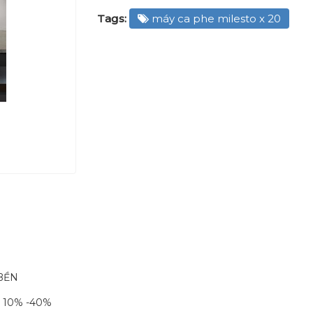
Tags:
máy ca phe milesto x 20
 BỀN
U 10% -40%