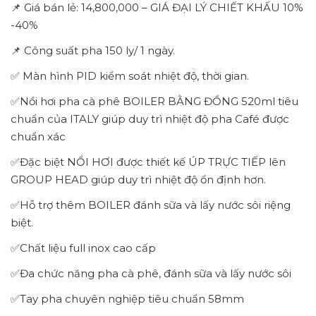
📌 Giá bán lẻ: 14,800,000 – GIÁ ĐẠI LÝ CHIẾT KHẤU 10%
-40%
📌 Công suất pha 150 ly/ 1 ngày.
✅ Màn hình PID kiểm soát nhiệt độ, thời gian.
✅Nồi hơi pha cà phê BOILER BẰNG ĐỒNG 520ml tiêu
chuẩn của ITALY giúp duy trì nhiệt độ pha Café được
chuẩn xác
✅Đặc biệt NỔI HƠI được thiết kế ÚP TRỰC TIẾP lên
GROUP HEAD giúp duy trì nhiệt độ ổn định hơn.
✅Hỗ trợ thêm BOILER đánh sữa và lấy nước sôi riệng
biệt.
✅Chất liệu full inox cao cấp
✅Đa chức năng pha cà phê, đánh sữa và lấy nước sôi
✅Tay pha chuyên nghiệp tiêu chuẩn 58mm