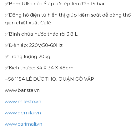
✅Bơm Ulka của Ý áp lực ép lên đến 15 bar
✅Đồng hồ điện tử hiển thị giúp kiểm soát dễ dàng thời
gian chiết xuất Café
✅Bình chứa nước tháo rời 3.8 L
✅Điện áp: 220V/50-60Hz
✅Trọng lượng 20kg
✅Kich thước: 34 X 34 X 48cm
➖Số 1154 LÊ ĐỨC THỌ, QUẬN GÒ VẤP
www.barista.vn
www.milesto.vn
www.gemilai.vn
www.carimali.vn