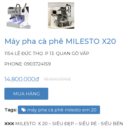
Máy pha cà phê MILESTO X20
1154 LÊ ĐỨC THỌ. P 13. QUAN GÒ VẤP
PHONE: 0903724159
14.800.000đ
18.000.000đ
MUA HÀNG
Tags:
máy pha cà phê milesto em 20
❌❌❌ MILESTO X 20 – SIÊU ĐẸP – SIÊU RẺ - SIÊU BỀN