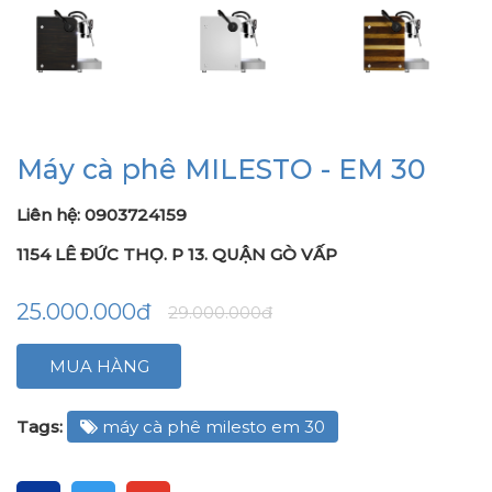
Máy cà phê MILESTO - EM 30
Liên hệ: 0903724159
1154 LÊ ĐỨC THỌ. P 13. QUẬN GÒ VẤP
25.000.000đ
29.000.000đ
MUA HÀNG
Tags:
máy cà phê milesto em 30